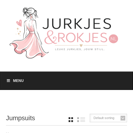
MENU
Jumpsuits
Default sorting
GRID
LIST