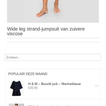
Wide leg strand-jumpsuit van zuivere
viscose
POPULAIR DEZE MAAND
H & M – Bouclé jurk – Marineblauw
01
€
39,99