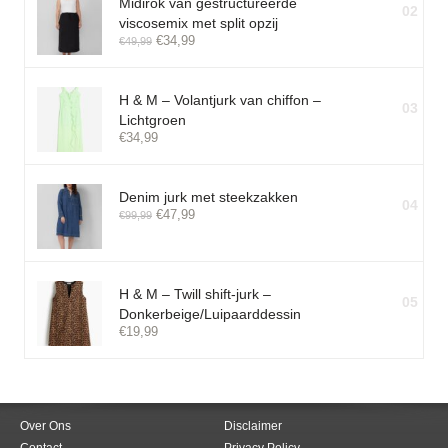
Midirok van gestructureerde
02
viscosemix met split opzij
€
34,99
€
49,99
H & M – Volantjurk van chiffon –
03
Lichtgroen
€
34,99
Denim jurk met steekzakken
04
€
47,99
€
99,99
H & M – Twill shift-jurk –
05
Donkerbeige/Luipaarddessin
€
19,99
Over Ons
Disclaimer