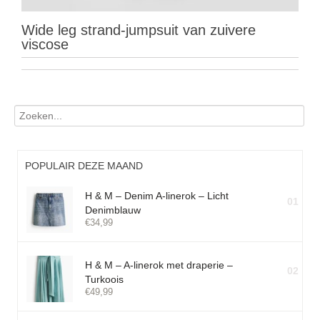
Wide leg strand-jumpsuit van zuivere
viscose
POPULAIR DEZE MAAND
H & M – Denim A-linerok – Licht
01
Denimblauw
€
34,99
H & M – A-linerok met draperie –
02
Turkoois
€
49,99