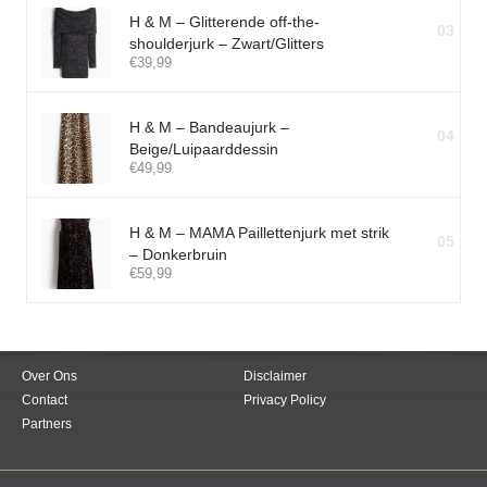
H & M – Glitterende off-the-
03
shoulderjurk – Zwart/Glitters
€
39,99
H & M – Bandeaujurk –
04
Beige/Luipaarddessin
€
49,99
H & M – MAMA Paillettenjurk met strik
05
– Donkerbruin
€
59,99
Over Ons
Disclaimer
Contact
Privacy Policy
Partners