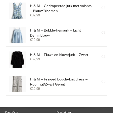
H & M – Gedrapeerde jurk met volants
02
– Blauw/Bloemen
€
39,99
H & M – Bubble-hemjurk – Licht
03
Denimblauw
€
29,99
H & M – Fluwelen blazerjurk – Zwart
04
€
59,99
H & M – Fringed bouclé-knit dress –
05
Roomwit/Zwart Geruit
€
29,99
Over Ons
Disclaimer