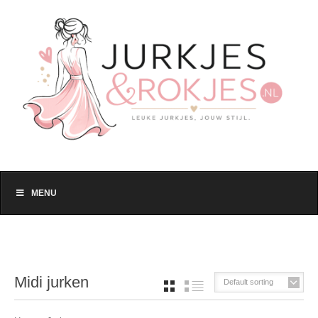
MENU
Midi jurken
Default sorting
GRID
LIST