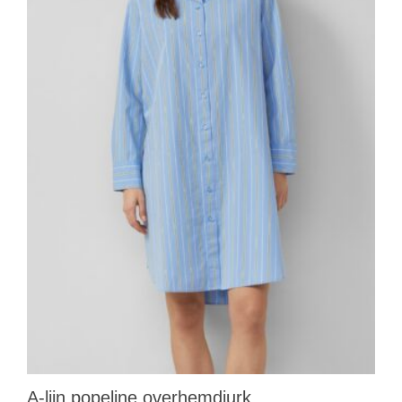
A-lijn popeline overhemdjurk