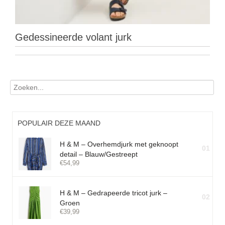
Gedessineerde volant jurk
POPULAIR DEZE MAAND
H & M – Overhemdjurk met geknoopt
01
detail – Blauw/Gestreept
€
54,99
H & M – Gedrapeerde tricot jurk –
02
Groen
€
39,99