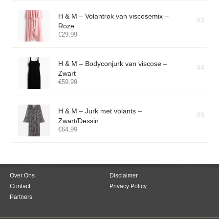
H & M – Volantrok van viscosemix –
03
Roze
€
29,99
H & M – Bodyconjurk van viscose –
04
Zwart
€
59,99
H & M – Jurk met volants –
05
Zwart/Dessin
€
64,99
Over Ons
Disclaimer
Contact
Privacy Policy
Partners