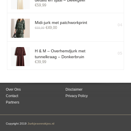
details en sjaal – Bleekgeel
€
59,99
Midi-jurk met patchworkprint
04
€
49,00
€
69,99
H & M – Overhemdjurk met
05
tunnelkraag – Donkerbruin
€
39,99
Over Ons
Disclaimer
Contact
Privacy Policy
Partners
Copyright 2019
Jurkjesenrokjes.nl