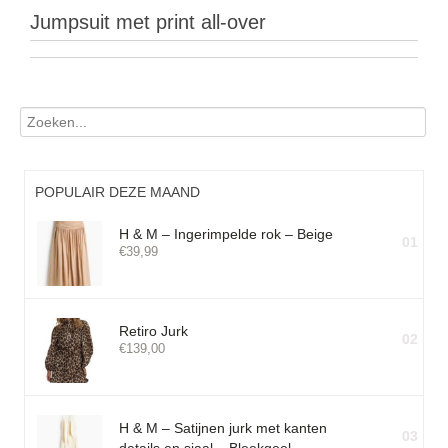
Jumpsuit met print all-over
POPULAIR DEZE MAAND
H & M – Ingerimpelde rok – Beige
01
€
39,99
Retiro Jurk
02
€
139,00
H & M – Satijnen jurk met kanten
03