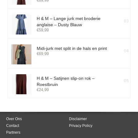
€
69,99
H & M – Lange jurk met broderie
03
anglaise – Dusty Blauw
€
59,99
Midi-jurk met split in de hals en print
04
€
69,99
H & M – Satijnen slip-on rok –
05
Roestbruin
€
24,99
Over Ons
Disclaimer
Contact
Privacy Policy
Partners