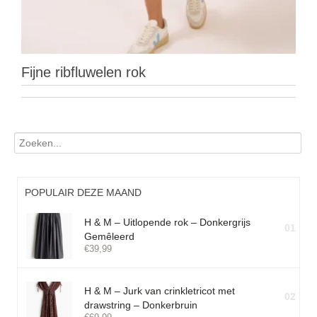
Fijne ribfluwelen rok
POPULAIR DEZE MAAND
H & M – Uitlopende rok – Donkergrijs
01
Gemêleerd
€
39,99
H & M – Jurk van crinkletricot met
02
drawstring – Donkerbruin