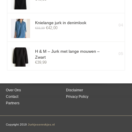
Knielange jurk in denimlook
04
€
42,00
€
69,99
H & M – Jurk met lange mouwen –
05
Zwart
€
39,99
Over Ons
Disclaimer
Contact
Privacy Policy
Partners
Copyright 2019
Jurkjesenrokjes.nl