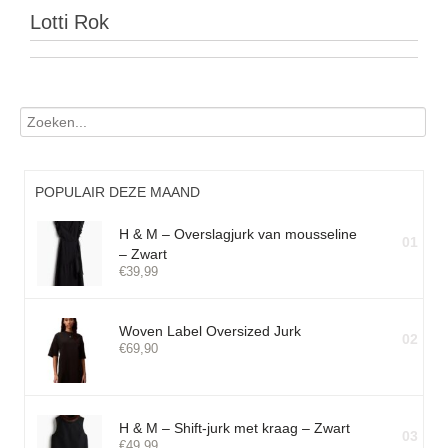
Lotti Rok
POPULAIR DEZE MAAND
H & M – Overslagjurk van mousseline
01
– Zwart
€
39,99
Woven Label Oversized Jurk
02
€
69,90
H & M – Shift-jurk met kraag – Zwart
03
€
49,99