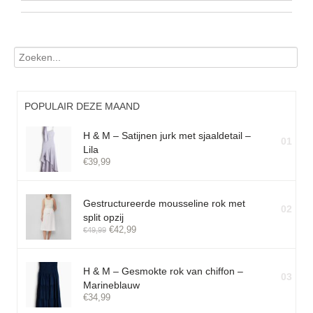
POPULAIR DEZE MAAND
H & M – Satijnen jurk met sjaaldetail –
01
Lila
€
39,99
Gestructureerde mousseline rok met
02
split opzij
€
42,99
€
49,99
H & M – Gesmokte rok van chiffon –
03
Marineblauw
€
34,99