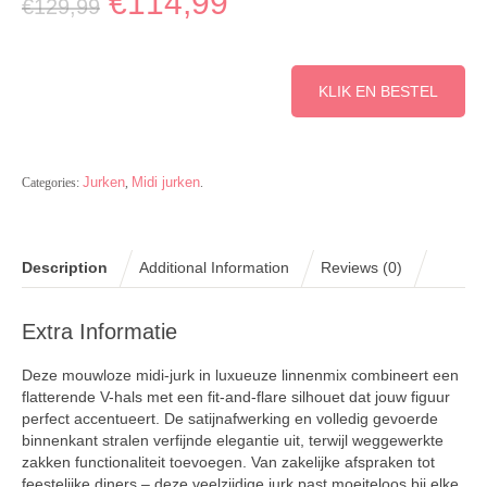
€
114,99
€
129,99
KLIK EN BESTEL
Jurken
Midi jurken
Categories:
,
.
Description
Additional Information
Reviews (0)
Extra Informatie
Deze mouwloze midi-jurk in luxueuze linnenmix combineert een
flatterende V-hals met een fit-and-flare silhouet dat jouw figuur
perfect accentueert. De satijnafwerking en volledig gevoerde
binnenkant stralen verfijnde elegantie uit, terwijl weggewerkte
zakken functionaliteit toevoegen. Van zakelijke afspraken tot
feestelijke diners – deze veelzijdige jurk past moeiteloos bij elke