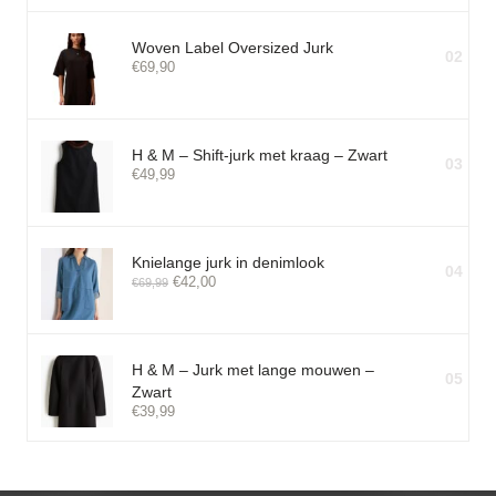
Woven Label Oversized Jurk
02
€
69,90
H & M – Shift-jurk met kraag – Zwart
03
€
49,99
Knielange jurk in denimlook
04
€
42,00
€
69,99
H & M – Jurk met lange mouwen –
05
Zwart
€
39,99