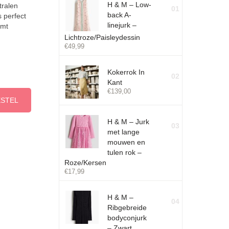
H & M – Low-
tralen
01
back A-
s perfect
linejurk –
amt
Lichtroze/Paisleydessin
€
49,99
Kokerrok In
02
Kant
€
139,00
ESTEL
H & M – Jurk
03
met lange
mouwen en
tulen rok –
Roze/Kersen
€
17,99
H & M –
04
Ribgebreide
bodyconjurk
– Zwart