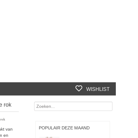
WISHLIST
e rok
 rok
POPULAIR DEZE MAAND
akt van
rm en