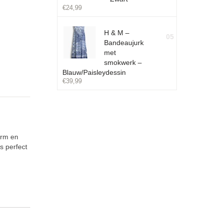
€
24,99
H & M –
05
Bandeaujurk
met
smokwerk –
Blauw/Paisleydessin
€
39,99
orm en
is perfect