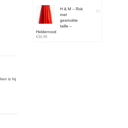
H & M – Rok
05
met
gesmokte
taille –
Helderrood
€
34,99
en is hij