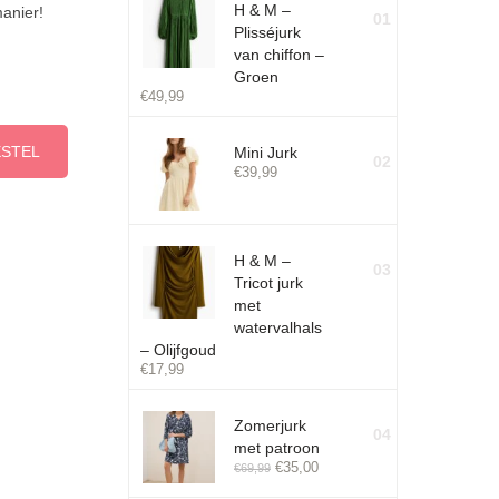
H & M –
manier!
01
Plisséjurk
van chiffon –
Groen
€
49,99
ESTEL
Mini Jurk
02
€
39,99
H & M –
03
Tricot jurk
met
watervalhals
– Olijfgoud
€
17,99
Zomerjurk
04
met patroon
€
35,00
€
69,99