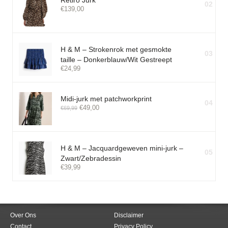
Retiro Jurk
02
€
139,00
H & M – Strokenrok met gesmokte
03
taille – Donkerblauw/Wit Gestreept
€
24,99
Midi-jurk met patchworkprint
04
€
49,00
€
69,99
H & M – Jacquardgeweven mini-jurk –
05
Zwart/Zebradessin
€
39,99
Over Ons
Disclaimer
Contact
Privacy Policy