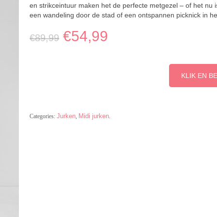
en strikceintuur maken het de perfecte metgezel – of het nu i
een wandeling door de stad of een ontspannen picknick in he
€
54,99
€
89,99
KLIK EN B
Jurken
Midi jurken
Categories:
,
.