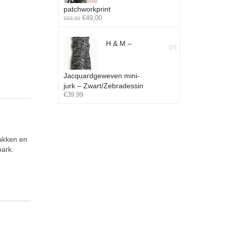
patchworkprint
€
49,00
€
69,99
H & M –
05
Jacquardgeweven mini-
jurk – Zwart/Zebradessin
€
39,99
zakken en
park.