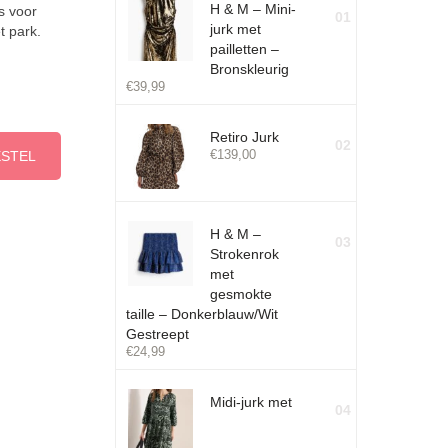
H & M – Mini-
s voor
01
jurk met
t park.
pailletten –
Bronskleurig
€
39,99
Retiro Jurk
02
€
139,00
ESTEL
H & M –
03
Strokenrok
met
gesmokte
taille – Donkerblauw/Wit
Gestreept
€
24,99
Midi-jurk met
04