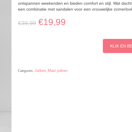
ontspannen weekenden en bieden comfort en stijl. Wat dacht
een combinatie met sandalen voor een vrouwelijke zomerloo
€
19,99
€
39,99
KLIK EN B
Jurken
Maxi jurken
Categories:
,
.