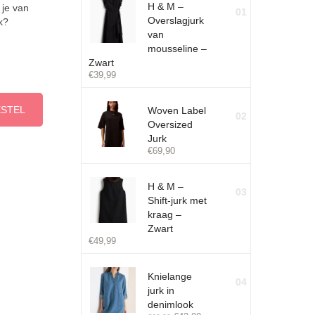
H & M –
 je van
01
Overslagjurk
k?
van
mousseline –
Zwart
€
39,99
ESTEL
Woven Label
02
Oversized
Jurk
€
69,90
H & M –
03
Shift-jurk met
kraag –
Zwart
€
49,99
Knielange
04
jurk in
denimlook