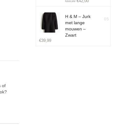
€
42,00
€
69,99
H & M – Jurk
05
met lange
mouwen –
Zwart
€
39,99
 of
ook?