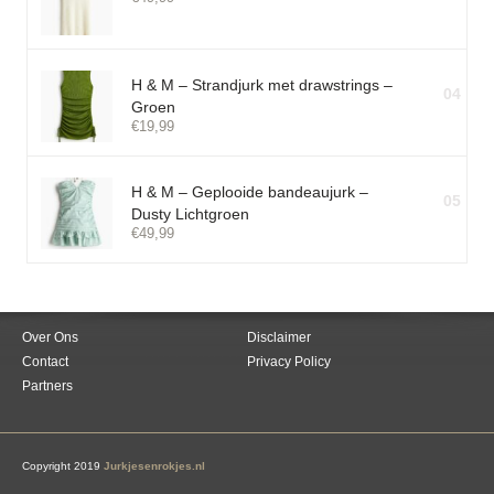
H & M – Strandjurk met drawstrings –
04
Groen
€
19,99
H & M – Geplooide bandeaujurk –
05
Dusty Lichtgroen
€
49,99
Over Ons
Disclaimer
Contact
Privacy Policy
Partners
Copyright 2019
Jurkjesenrokjes.nl