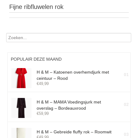
Fijne ribfluwelen rok
POPULAIR DEZE MAAND
H & M – Katoenen overhemdjurk met
01
ceintuur – Rood
€
49,99
H & M – MAMA Voedingsjurk met
02
overslag – Bordeauxrood
€
59,99
H & M – Gebreide fluffy rok – Roomwit
03
€
49,99