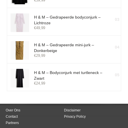
€
39,99
H & M – Gedrapeerde bodyconjurk –
03
Lichtroze
€
49,99
H & M – Gedrapeerde mini-jurk –
04
Donkerbeige
€
29,99
H & M – Bodyconjurk met turtleneck –
05
Zwart
€
24,99
Over Ons
Disclaimer
Contact
Privacy Policy
Partners