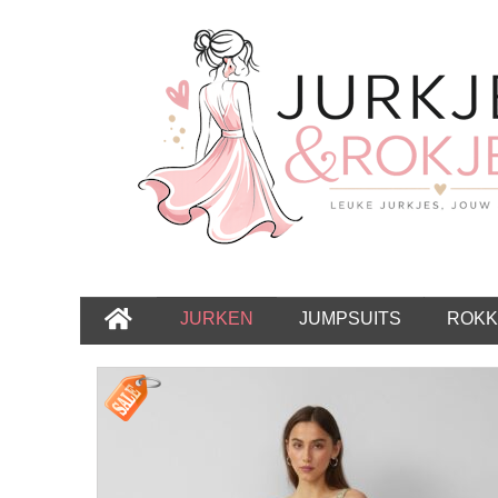
JURKEN
JUMPSUITS
ROKK