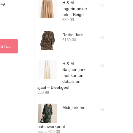
H & M –
aag
01
Ingerimpelde
rok – Beige
€
39,99
Retiro Jurk
02
€
139,00
ESTEL
H & M –
03
Satijnen jurk
met kanten
details en
sjaal – Bleekgeel
€
59,99
Midi-jurk met
04
patchworkprint
€
49,00
€
69,99