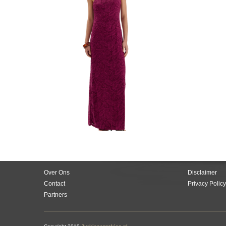
Over Ons
Disclaimer
Contact
Privacy Policy
Partners