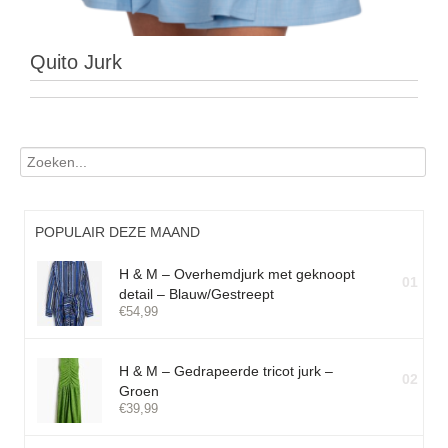
Quito Jurk
POPULAIR DEZE MAAND
H & M – Overhemdjurk met geknoopt
01
detail – Blauw/Gestreept
€
54,99
H & M – Gedrapeerde tricot jurk –
02
Groen
€
39,99