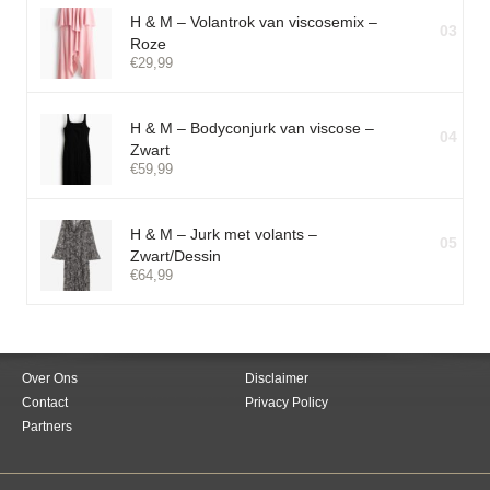
H & M – Volantrok van viscosemix –
03
Roze
€
29,99
H & M – Bodyconjurk van viscose –
04
Zwart
€
59,99
H & M – Jurk met volants –
05
Zwart/Dessin
€
64,99
Over Ons
Disclaimer
Contact
Privacy Policy
Partners