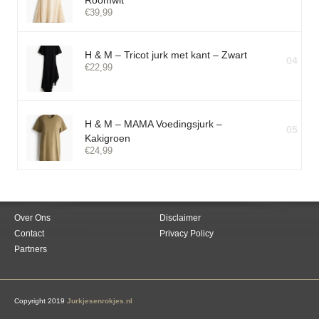
Roomwit
€
39,99
H & M – Tricot jurk met kant – Zwart
04
€
22,99
H & M – MAMA Voedingsjurk –
05
Kakigroen
€
24,99
Over Ons
Disclaimer
Contact
Privacy Policy
Partners
Copyright 2019
Jurkjesenrokjes.nl