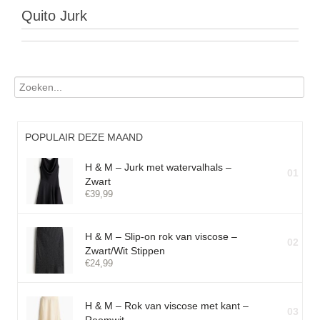
Quito Jurk
POPULAIR DEZE MAAND
H & M – Jurk met watervalhals –
01
Zwart
€
39,99
H & M – Slip-on rok van viscose –
02
Zwart/Wit Stippen
€
24,99
H & M – Rok van viscose met kant –
03