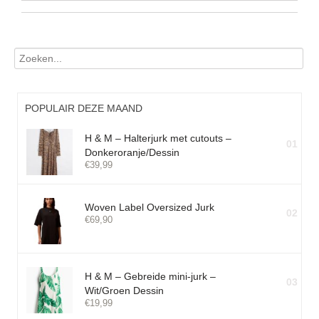
POPULAIR DEZE MAAND
H & M – Halterjurk met cutouts –
01
Donkeroranje/Dessin
€
39,99
Woven Label Oversized Jurk
02
€
69,90
H & M – Gebreide mini-jurk –
03
Wit/Groen Dessin
€
19,99