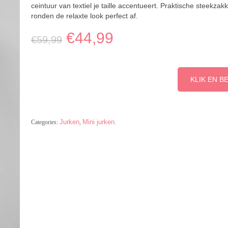
ceintuur van textiel je taille accentueert. Praktische steekzak
ronden de relaxte look perfect af.
€
44,99
€
59,99
KLIK EN B
Jurken
Mini jurken
Categories:
,
.