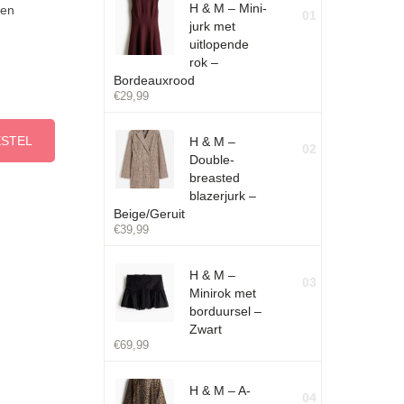
H & M – Mini-
ken
01
jurk met
uitlopende
rok –
Bordeauxrood
€
29,99
ESTEL
H & M –
02
Double-
breasted
blazerjurk –
Beige/Geruit
€
39,99
H & M –
03
Minirok met
borduursel –
Zwart
€
69,99
H & M – A-
04