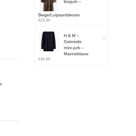
linejurk –
Beige/Luipaarddessin
€
24,99
H & M –
05
Gebreide
mini-jurk –
Marineblauw
€
44,99
de