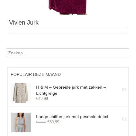
Vivien Jurk
POPULAIR DEZE MAAND
H & M – Gebreide jurk met zakken –
01
Lichtgreige
€
49,99
Lange chiffon jurk met gesmokt detail
02
€
39,99
€
79,99