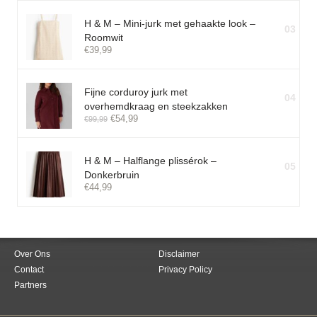
H & M – Mini-jurk met gehaakte look –
03
Roomwit
€
39,99
Fijne corduroy jurk met
04
overhemdkraag en steekzakken
€
54,99
€
99,99
H & M – Halflange plissérok –
05
Donkerbruin
€
44,99
Over Ons
Disclaimer
Contact
Privacy Policy
Partners