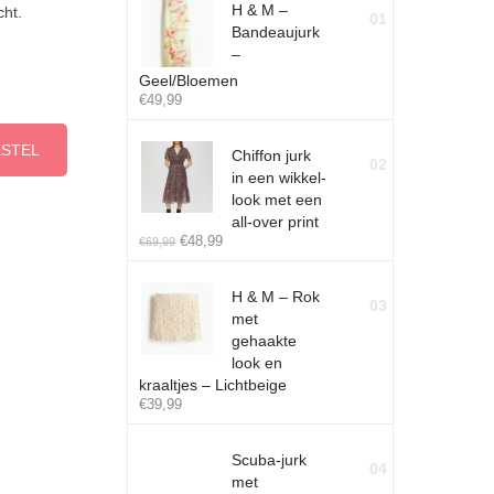
H & M –
cht.
01
Bandeaujurk
–
Geel/Bloemen
€
49,99
ESTEL
Chiffon jurk
02
in een wikkel-
look met een
all-over print
€
48,99
€
69,99
H & M – Rok
03
met
gehaakte
look en
kraaltjes – Lichtbeige
€
39,99
Scuba-jurk
04
met