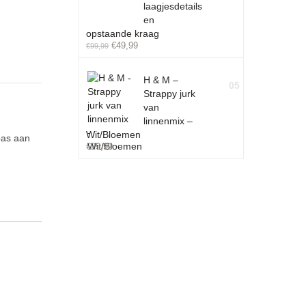
laagjesdetails
en
opstaande kraag
€
49,99
€
99,99
H & M –
05
Strappy jurk
van
linnenmix –
Wit/Bloemen
pas aan
€
29,99