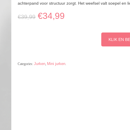
achterpand voor structuur zorgt. Het weefsel valt soepel en li
€
34,99
€
39,99
KLIK EN B
Jurken
Mini jurken
Categories:
,
.