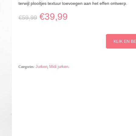
terwijl plooitjes textuur toevoegen aan het effen ontwerp.
€
39,99
€
59,99
KLIK EN B
Jurken
Midi jurken
Categories:
,
.