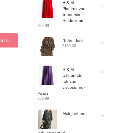
H & M –
01
Plooirok van
linnenmix –
Helderrood
€
39,99
ESTEL
Retiro Jurk
02
€
139,00
H & M –
03
Uitlopende
rok van
viscosemix –
Paars
€
39,99
Midi-jurk met
04
patchworkprint