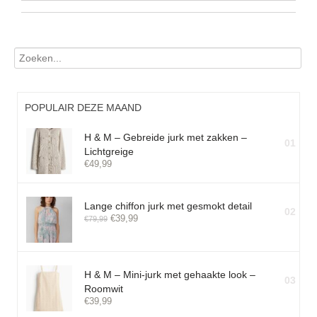
POPULAIR DEZE MAAND
H & M – Gebreide jurk met zakken –
01
Lichtgreige
€
49,99
Lange chiffon jurk met gesmokt detail
02
€
39,99
€
79,99
H & M – Mini-jurk met gehaakte look –
03
Roomwit
€
39,99