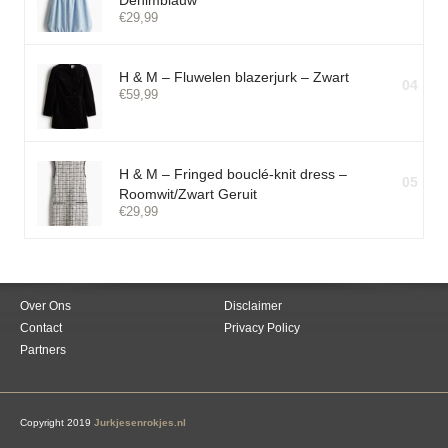
Denimblauw
€
29,99
H & M – Fluwelen blazerjurk – Zwart
04
€
59,99
H & M – Fringed bouclé-knit dress –
05
Roomwit/Zwart Geruit
€
29,99
Over Ons
Disclaimer
Contact
Privacy Policy
Partners
Copyright 2019
Jurkjesenrokjes.nl