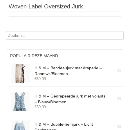
Woven Label Oversized Jurk
POPULAIR DEZE MAAND
H & M – Bandeaujurk met draperie –
01
Roomwit/Bloemen
€
69,99
H & M – Gedrapeerde jurk met volants
02
– Blauw/Bloemen
€
39,99
H & M – Bubble-hemjurk – Licht
03