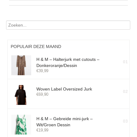
POPULAIR DEZE MAAND
H & M – Halterjurk met cutouts –
01
Donkeroranje/Dessin
€
39,99
Woven Label Oversized Jurk
02
€
69,90
H & M – Gebreide mini-jurk –
03
Wit/Groen Dessin
€
19,99