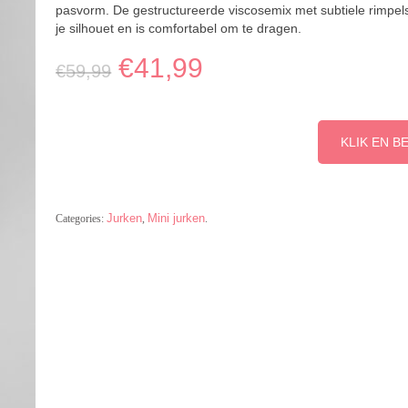
pasvorm. De gestructureerde viscosemix met subtiele rimpels 
je silhouet en is comfortabel om te dragen.
€
41,99
€
59,99
KLIK EN B
Jurken
Mini jurken
Categories:
,
.