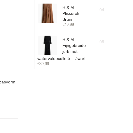
H & M –
04
Plissérok –
Bruin
€
49,99
H & M –
05
Fijngebreide
jurk met
watervaldecolleté – Zwart
€
39,99
 pasvorm.