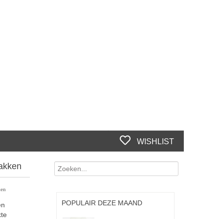
WISHLIST
zakken
ken
POPULAIR DEZE MAAND
en
xte