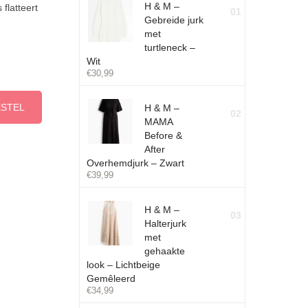
H & M –
flatteert
01
Gebreide jurk
met
turtleneck –
Wit
€
30,99
ESTEL
H & M –
02
MAMA
Before &
After
Overhemdjurk – Zwart
€
39,99
H & M –
03
Halterjurk
met
gehaakte
look – Lichtbeige
Gemêleerd
€
34,99