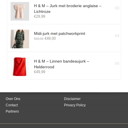
H & M – Jurk met broderie anglaise –
03
Lichtroze
€
29,99
Midi-jurk met patchworkprint
04
€
49,00
€
69,99
H & M – Linnen bandeaujurk –
05
Helderrood
€
49,99
Over Ons
Disclaimer
Contact
Privacy Policy
Partners