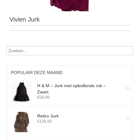
Vivien Jurk
POPULAIR DEZE MAAND
H & M – Jurk met opbollende rok –
01
Zwart
€
59,99
Retiro Jurk
02
€
139,00