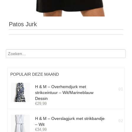
Patos Jurk
POPULAIR DEZE MAAND
H & M – Overhemdjurk met
01
strikceintuur – Wit/Marineblauw
Dessin
€
29,99
H & M – Overslagjurk met strikbandje
02
– Wit
€
34,99