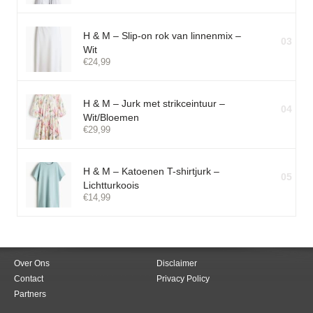
H & M – Slip-on rok van linnenmix –
03
Wit
€
24,99
H & M – Jurk met strikceintuur –
04
Wit/Bloemen
€
29,99
H & M – Katoenen T-shirtjurk –
05
Lichtturkoois
€
14,99
Over Ons
Disclaimer
Contact
Privacy Policy
Partners