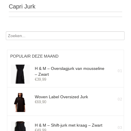
Capri Jurk
POPULAIR DEZE MAAND
H & M – Overslagjurk van mousseline
01
– Zwart
€
39,99
Woven Label Oversized Jurk
02
€
69,90
H & M – Shift-jurk met kraag – Zwart
03
€
49,99