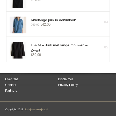
Knielange jurk in denimlook
04
€
42,00
€
69,99
H & M – Jurk met lange mouwen –
05
Zwart
€
39,99
Over Ons
Disclaimer
Contact
Privacy Policy
Partners
Copyright 2019
Jurkjesenrokjes.nl