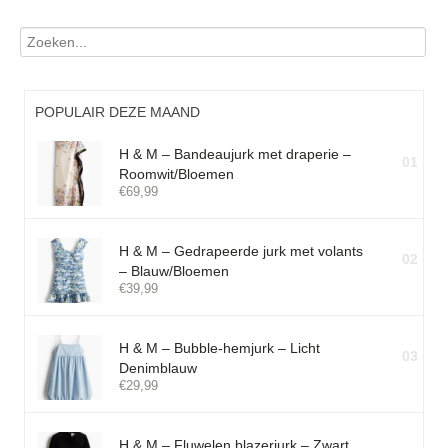
POPULAIR DEZE MAAND
H & M – Bandeaujurk met draperie –
01
Roomwit/Bloemen
€
69,99
H & M – Gedrapeerde jurk met volants
02
– Blauw/Bloemen
€
39,99
H & M – Bubble-hemjurk – Licht
03
Denimblauw
€
29,99
H & M – Fluwelen blazerjurk – Zwart