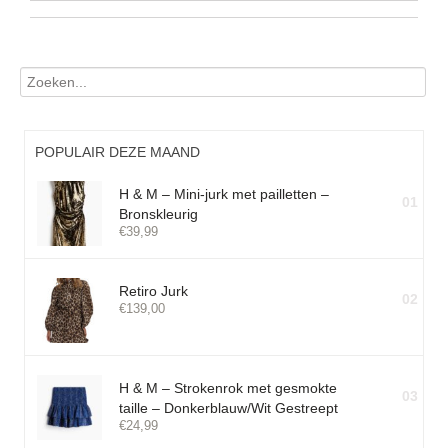
POPULAIR DEZE MAAND
H & M – Mini-jurk met pailletten –
01
Bronskleurig
€
39,99
Retiro Jurk
02
€
139,00
H & M – Strokenrok met gesmokte
03
taille – Donkerblauw/Wit Gestreept
€
24,99