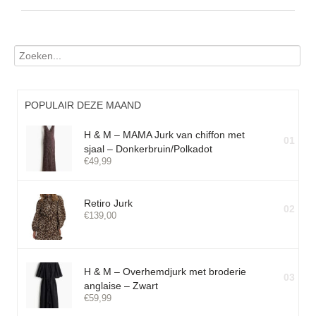
POPULAIR DEZE MAAND
H & M – MAMA Jurk van chiffon met
01
sjaal – Donkerbruin/Polkadot
€
49,99
Retiro Jurk
02
€
139,00
H & M – Overhemdjurk met broderie
03
anglaise – Zwart
€
59,99