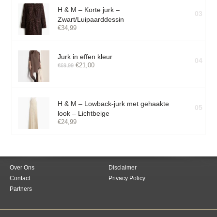
H & M – Korte jurk –
03
Zwart/Luipaarddessin
€
34,99
Jurk in effen kleur
04
€
21,00
€
69,99
H & M – Lowback-jurk met gehaakte
05
look – Lichtbeige
€
24,99
Over Ons
Disclaimer
Contact
Privacy Policy
Partners