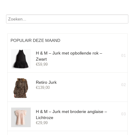
POPULAIR DEZE MAAND
H & M – Jurk met opbollende rok –
01
Zwart
€
59,99
Retiro Jurk
02
€
139,00
H & M – Jurk met broderie anglaise –
03
Lichtroze
€
29,99