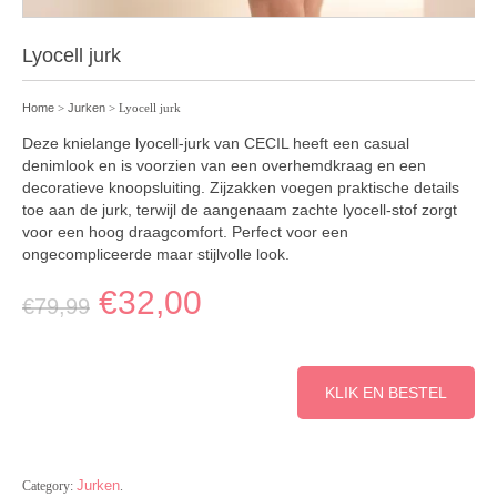
Lyocell jurk
Home
>
Jurken
> Lyocell jurk
Deze knielange lyocell-jurk van CECIL heeft een casual
denimlook en is voorzien van een overhemdkraag en een
decoratieve knoopsluiting. Zijzakken voegen praktische details
toe aan de jurk, terwijl de aangenaam zachte lyocell-stof zorgt
voor een hoog draagcomfort. Perfect voor een
ongecompliceerde maar stijlvolle look.
€
32,00
€
79,99
KLIK EN BESTEL
Jurken
Category:
.