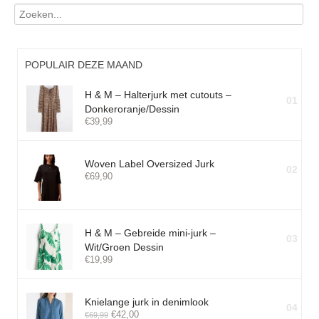
POPULAIR DEZE MAAND
H & M – Halterjurk met cutouts –
01
Donkeroranje/Dessin
€
39,99
Woven Label Oversized Jurk
02
€
69,90
H & M – Gebreide mini-jurk –
03
Wit/Groen Dessin
€
19,99
Knielange jurk in denimlook
04
€
42,00
€
69,99