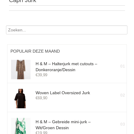
Capri Jurk
POPULAIR DEZE MAAND
H & M – Halterjurk met cutouts –
01
Donkeroranje/Dessin
€
39,99
Woven Label Oversized Jurk
02
€
69,90
H & M – Gebreide mini-jurk –
03
Wit/Groen Dessin
€
19,99