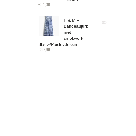
€
24,99
H & M –
05
Bandeaujurk
met
smokwerk –
Blauw/Paisleydessin
€
39,99