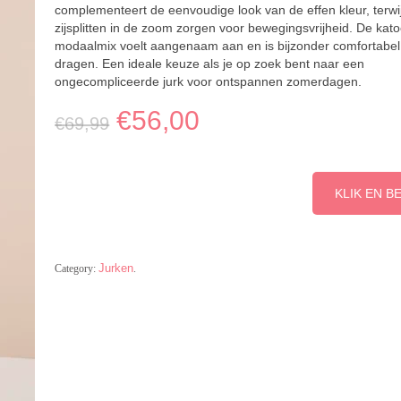
complementeert de eenvoudige look van de effen kleur, terwij
zijsplitten in de zoom zorgen voor bewegingsvrijheid. De kat
modaalmix voelt aangenaam aan en is bijzonder comfortabel
dragen. Een ideale keuze als je op zoek bent naar een
ongecompliceerde jurk voor ontspannen zomerdagen.
€
56,00
€
69,99
KLIK EN B
Jurken
Category:
.