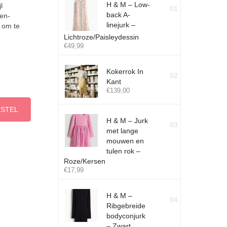
H & M – Low-
l
01
back A-
oen-
linejurk –
 om te
Lichtroze/Paisleydessin
€
49,99
Kokerrok In
02
Kant
€
139,00
ESTEL
H & M – Jurk
03
met lange
mouwen en
tulen rok –
Roze/Kersen
€
17,99
H & M –
04
Ribgebreide
bodyconjurk
– Zwart