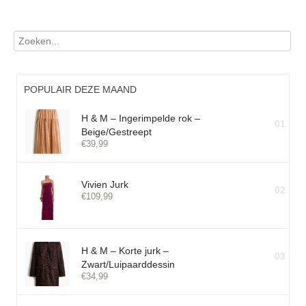
POPULAIR DEZE MAAND
H & M – Ingerimpelde rok –
01
Beige/Gestreept
€
39,99
Vivien Jurk
02
€
109,99
H & M – Korte jurk –
03
Zwart/Luipaarddessin
€
34,99