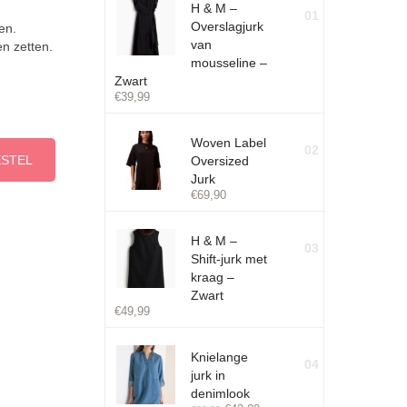
H & M –
01
Overslagjurk
en.
van
n zetten.
mousseline –
Zwart
€
39,99
Woven Label
02
ESTEL
Oversized
Jurk
€
69,90
H & M –
03
Shift-jurk met
kraag –
Zwart
€
49,99
Knielange
04
jurk in
denimlook