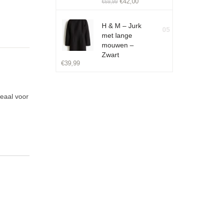
€
42,00
€
69,99
H & M – Jurk
05
met lange
mouwen –
Zwart
€
39,99
eaal voor