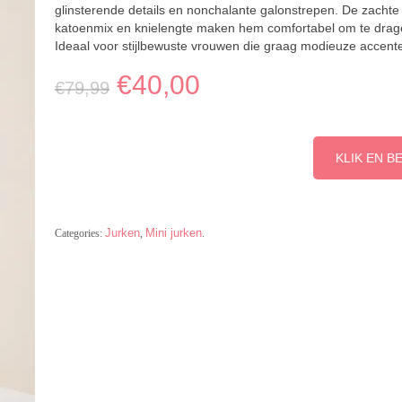
glinsterende details en nonchalante galonstrepen. De zachte
katoenmix en knielengte maken hem comfortabel om te drag
Ideaal voor stijlbewuste vrouwen die graag modieuze accente
€
40,00
€
79,99
KLIK EN B
Jurken
Mini jurken
Categories:
,
.