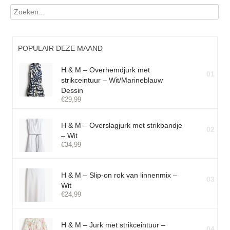
POPULAIR DEZE MAAND
H & M – Overhemdjurk met
01
strikceintuur – Wit/Marineblauw
Dessin
€
29,99
H & M – Overslagjurk met strikbandje
02
– Wit
€
34,99
H & M – Slip-on rok van linnenmix –
03
Wit
€
24,99
H & M – Jurk met strikceintuur –
04