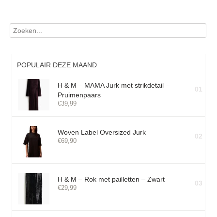
POPULAIR DEZE MAAND
H & M – MAMA Jurk met strikdetail –
01
Pruimenpaars
€
39,99
Woven Label Oversized Jurk
02
€
69,90
H & M – Rok met pailletten – Zwart
03
€
29,99