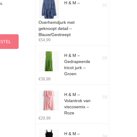
H & M –
s.
01
Overhemdjurk met
geknoopt detail –
Blauw/Gestreept
€
54,99
ESTEL
H & M –
02
Gedrapeerde
tricot jurk –
Groen
€
39,99
H & M –
03
Volantrok van
viscosemix –
Roze
€
29,99
H & M –
04