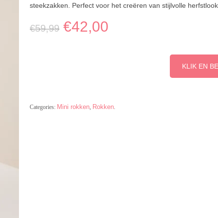
steekzakken. Perfect voor het creëren van stijlvolle herfstlook
€
42,00
€
59,99
KLIK EN B
Mini rokken
Rokken
Categories:
,
.