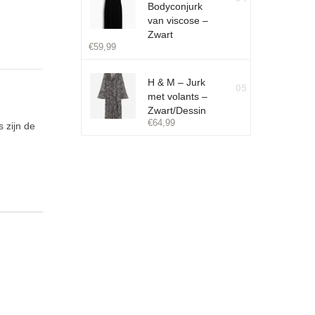
Bodyconjurk
van viscose –
Zwart
€
59,99
H & M – Jurk
05
met volants –
Zwart/Dessin
€
64,99
 zijn de