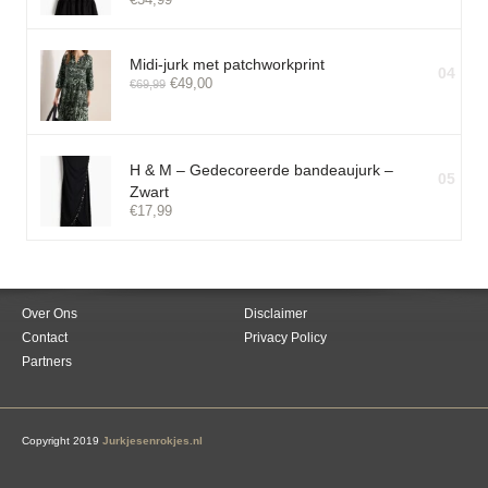
Midi-jurk met patchworkprint
04
€
49,00
€
69,99
H & M – Gedecoreerde bandeaujurk –
05
Zwart
€
17,99
Over Ons
Disclaimer
Contact
Privacy Policy
Partners
Copyright 2019
Jurkjesenrokjes.nl