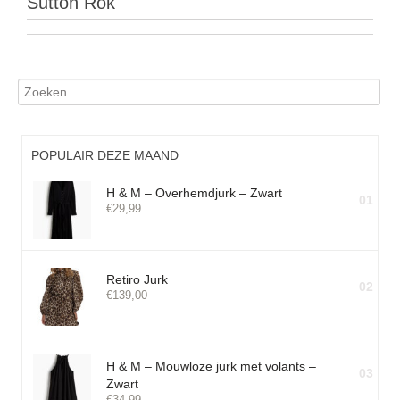
Sutton Rok
POPULAIR DEZE MAAND
H & M – Overhemdjurk – Zwart
01
€
29,99
Retiro Jurk
02
€
139,00
H & M – Mouwloze jurk met volants –
03
Zwart
€
34,99