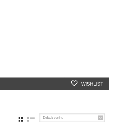
WISHLIST
Default sorting
GRID
LIST