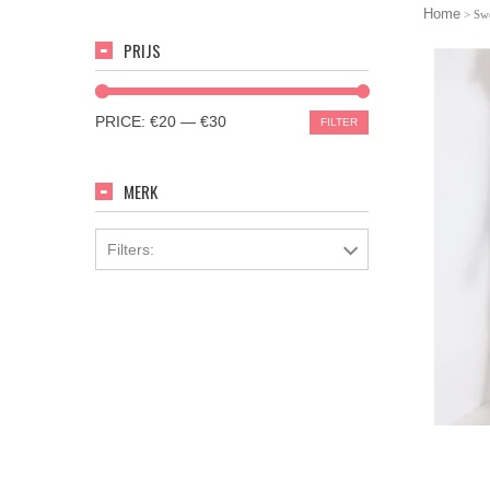
Home
> Swe
PRIJS
PRICE:
€20
—
€30
FILTER
MERK
Filters: