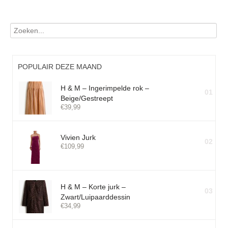
POPULAIR DEZE MAAND
H & M – Ingerimpelde rok –
01
Beige/Gestreept
€
39,99
Vivien Jurk
02
€
109,99
H & M – Korte jurk –
03
Zwart/Luipaarddessin
€
34,99