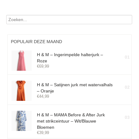
POPULAIR DEZE MAAND
H & M – Ingerimpelde halterjurk –
01
Roze
€
69,99
H & M – Satijnen jurk met watervalhals
02
– Oranje
€
44,99
H & M – MAMA Before & After Jurk
03
met strikceintuur – Wit/Blauwe
Bloemen
€
39,99